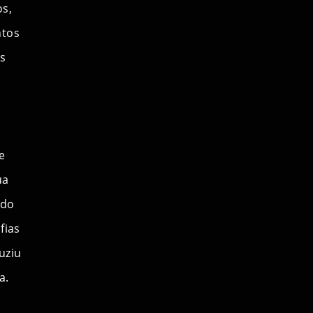
os,
ntos
s
e
ua
ado
fias
uziu
a.