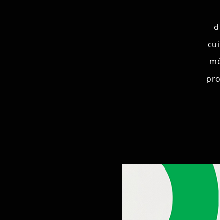
d
cui
mé
pro