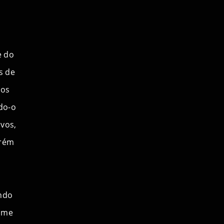
e do
s de
dos
do-o
ivos,
orém
ando
ome