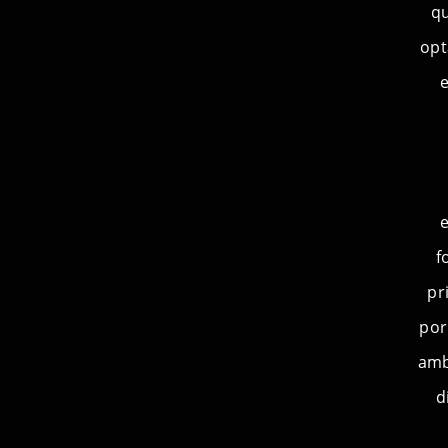
qu
opt
f
pr
por
amb
d