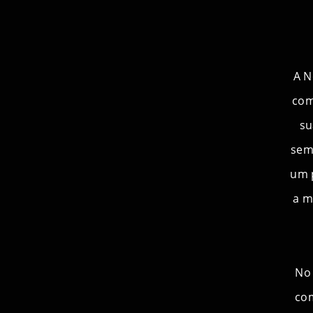
A N
com
su
sem
um p
a m
No 
co